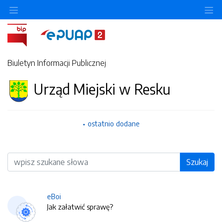
O
Biuletyn Informacji Publicznej
Urząd Miejski w Resku
ostatnio dodane
Wyszukiwarka
Szukaj
eBoi
Jak załatwić sprawę?