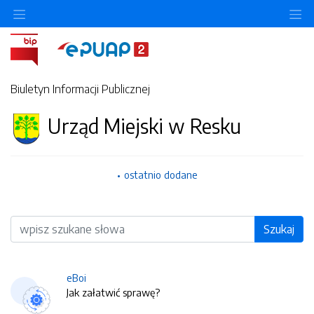
O
Biuletyn Informacji Publicznej
Urząd Miejski w Resku
ostatnio dodane
Wyszukiwarka
Szukaj
eBoi
Jak załatwić sprawę?