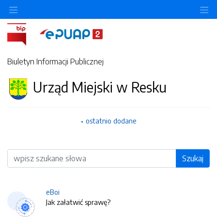
O
Biuletyn Informacji Publicznej
Urząd Miejski w Resku
ostatnio dodane
Wyszukiwarka
Szukaj
eBoi
Jak załatwić sprawę?