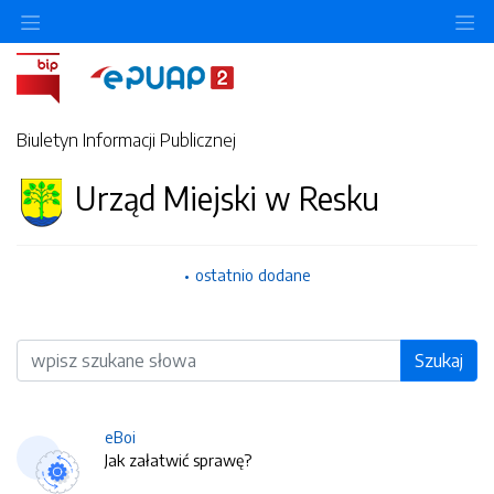
O
Biuletyn Informacji Publicznej
Urząd Miejski w Resku
ostatnio dodane
Wyszukiwarka
Szukaj
eBoi
Jak załatwić sprawę?