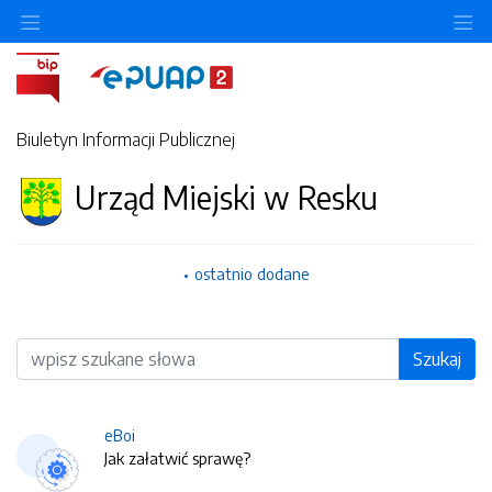
O
Biuletyn Informacji Publicznej
Urząd Miejski w Resku
ostatnio dodane
Wyszukiwarka
Szukaj
eBoi
Jak załatwić sprawę?