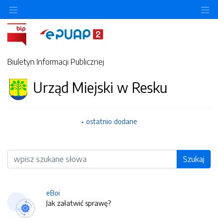
O
Biuletyn Informacji Publicznej
Urząd Miejski w Resku
ostatnio dodane
Wyszukiwarka
Szukaj
eBoi
Jak załatwić sprawę?