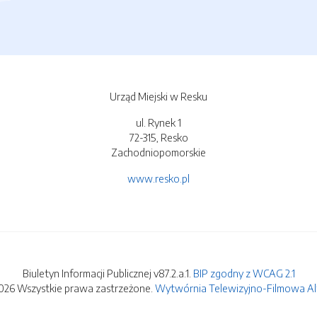
Urząd Miejski w Resku
ul. Rynek 1
72-315, Resko
Zachodniopomorskie
www.resko.pl
Biuletyn Informacji Publicznej v87.2.a.1.
BIP zgodny z WCAG 2.1
026 Wszystkie prawa zastrzeżone.
Wytwórnia Telewizyjno-Filmowa Alfa