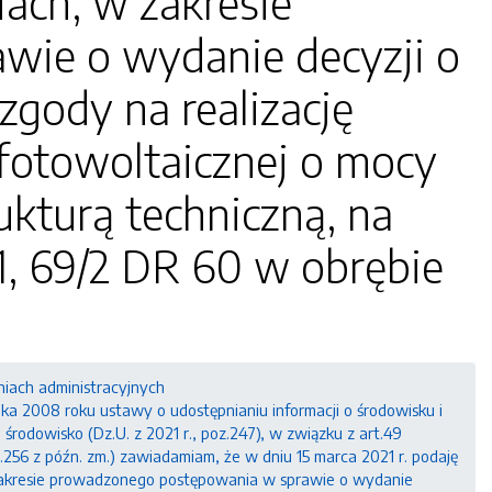
ach, w zakresie
ie o wydanie decyzji o
ody na realizację
fotowoltaicznej o mocy
kturą techniczną, na
/1, 69/2 DR 60 w obrębie
niach administracyjnych
a 2008 roku ustawy o udostępnianiu informacji o środowisku i
rodowisko (Dz.U. z 2021 r., poz.247), w związku z art.49
.256 z późn. zm.) zawiadamiam, że w dniu 15 marca 2021 r. podaję
 zakresie prowadzonego postępowania w sprawie o wydanie