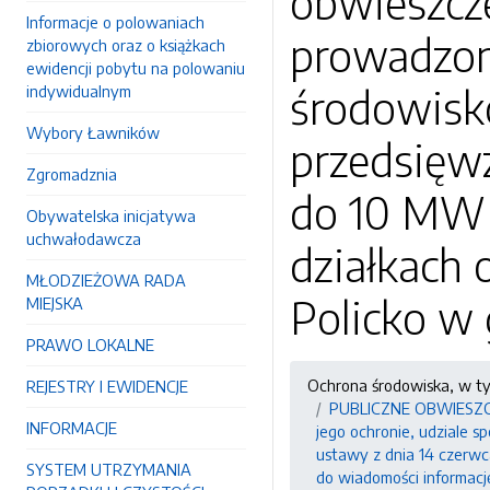
obwieszcze
Informacje o polowaniach
prowadzon
zbiorowych oraz o książkach
ewidencji pobytu na polowaniu
środowisk
indywidualnym
Wybory Ławników
przedsięw
Zgromadznia
do 10 MW w
Obywatelska inicjatywa
uchwałodawcza
działkach 
MŁODZIEŻOWA RADA
Policko w
MIEJSKA
PRAWO LOKALNE
Ochrona środowiska, w t
REJESTRY I EWIDENCJE
PUBLICZNE OBWIESZCZEN
INFORMACJE
jego ochronie, udziale s
ustawy z dnia 14 czerwca
SYSTEM UTRZYMANIA
do wiadomości informacj