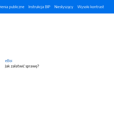
enia publiczne
Instrukcja BIP
Niesłyszący
Wysoki kontrast
eBoi
Jak załatwić sprawę?