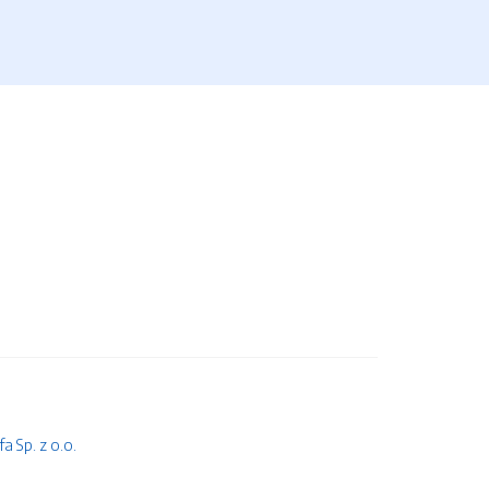
 Sp. z o.o.