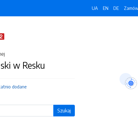
UA
EN
DE
Zamówi
nej
jski w Resku
tatnio dodane
Szukaj