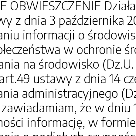
 OBWIESZCZENIE Działają
wy z dnia 3 października 
niu informacji o środowisk
ołeczeństwa w ochronie ś
nia na środowisko (Dz.U. z
art.49 ustawy z dnia 14 c
ia administracyjnego (Dz.
 zawiadamiam, że w dniu 1
ości informację, w formie