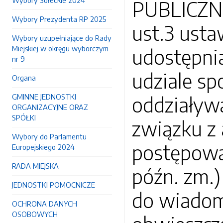
Wybory Sołeckie 2024
PUBLICZNE
Wybory Prezydenta RP 2025
ust.3 usta
Wybory uzupełniające do Rady
Miejskiej w okręgu wyborczym
udostępnia
nr 9
udziale sp
Organa
GMINNE JEDNOSTKI
oddziaływa
ORGANIZACYJNE ORAZ
SPÓŁKI
związku z 
Wybory do Parlamentu
postępowan
Europejskiego 2024
RADA MIEJSKA
późn. zm.)
JEDNOSTKI POMOCNICZE
do wiadom
OCHRONA DANYCH
OSOBOWYCH