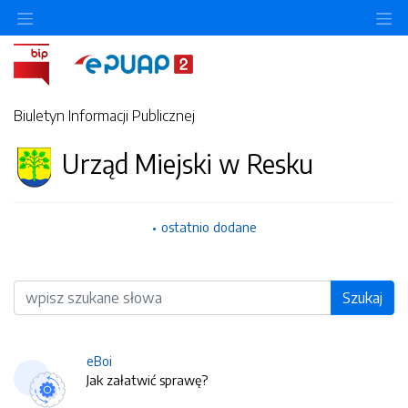
O
Biuletyn Informacji Publicznej
Urząd Miejski w Resku
ostatnio dodane
Wyszukiwarka
Szukaj
eBoi
Jak załatwić sprawę?