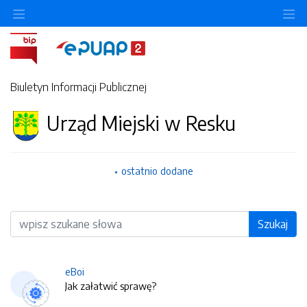
O
Biuletyn Informacji Publicznej
Urząd Miejski w Resku
ostatnio dodane
Wyszukiwarka
Szukaj
eBoi
Jak załatwić sprawę?