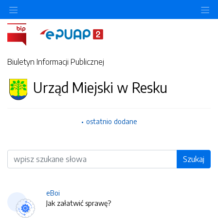
O
Biuletyn Informacji Publicznej
Urząd Miejski w Resku
ostatnio dodane
Wyszukiwarka
Szukaj
eBoi
Jak załatwić sprawę?