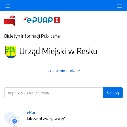
O
Biuletyn Informacji Publicznej
Urząd Miejski w Resku
ostatnio dodane
Wyszukiwarka
Szukaj
eBoi
Jak załatwić sprawę?