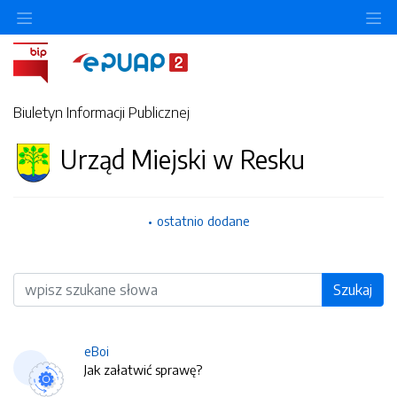
O
Biuletyn Informacji Publicznej
Urząd Miejski w Resku
ostatnio dodane
Wyszukiwarka
Szukaj
eBoi
Jak załatwić sprawę?