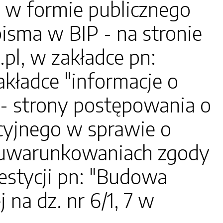
m w formie publicznego
isma w BIP - na stronie
pl, w zakładce pn:
akładce "informacje o
- strony postępowania o
cyjnego w sprawie o
 uwarunkowaniach zgody
westycji pn: "Budowa
 na dz. nr 6/1, 7 w