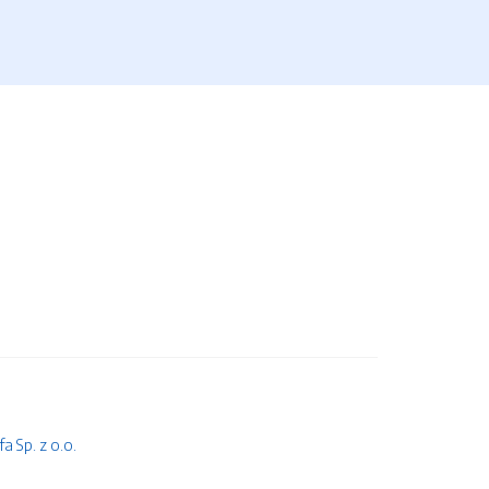
 Sp. z o.o.