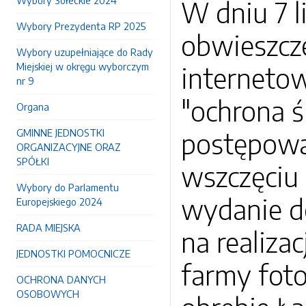
Wybory Sołeckie 2024
W dniu 7 l
Wybory Prezydenta RP 2025
obwieszcze
Wybory uzupełniające do Rady
Miejskiej w okręgu wyborczym
internetow
nr 9
"ochrona ś
Organa
GMINNE JEDNOSTKI
postępowa
ORGANIZACYJNE ORAZ
SPÓŁKI
wszczęciu
Wybory do Parlamentu
wydanie d
Europejskiego 2024
RADA MIEJSKA
na realiza
JEDNOSTKI POMOCNICZE
farmy foto
OCHRONA DANYCH
OSOBOWYCH