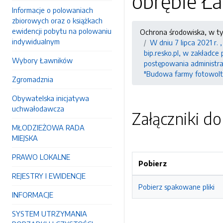
obrębie Ł
Informacje o polowaniach
zbiorowych oraz o książkach
ewidencji pobytu na polowaniu
Ochrona środowiska, w t
indywidualnym
W dniu 7 lipca 2021 r.
bip.resko.pl, w zakładce
Wybory Ławników
postępowania administra
"Budowa farmy fotowolta
Zgromadznia
Obywatelska inicjatywa
uchwałodawcza
Załączniki d
MŁODZIEŻOWA RADA
MIEJSKA
PRAWO LOKALNE
Pobierz
REJESTRY I EWIDENCJE
Pobierz spakowane pliki
INFORMACJE
SYSTEM UTRZYMANIA