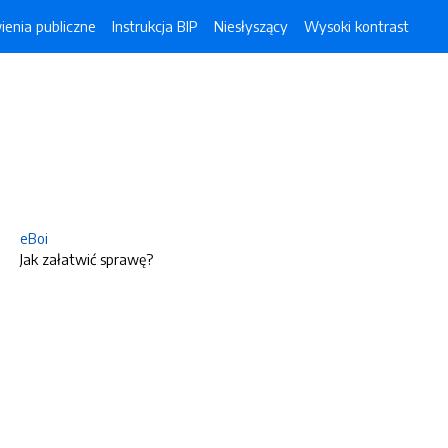
enia publiczne
Instrukcja BIP
Niesłyszący
Wysoki kontrast
eBoi
Jak załatwić sprawę?