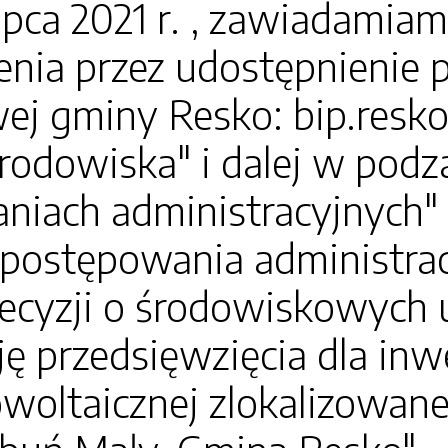
ipca 2021 r. , zawiadamia
nia przez udostępnienie p
ej gminy Resko: bip.resko.
rodowiska" i dalej w podz
niach administracyjnych" 
 postępowania administra
ecyzji o środowiskowych
cję przedsięwzięcia dla in
woltaicznej zlokalizowanej