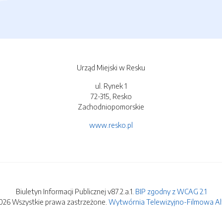
Urząd Miejski w Resku
ul. Rynek 1
72-315, Resko
Zachodniopomorskie
www.resko.pl
Biuletyn Informacji Publicznej v87.2.a.1.
BIP zgodny z WCAG 2.1
026 Wszystkie prawa zastrzeżone.
Wytwórnia Telewizyjno-Filmowa Alfa