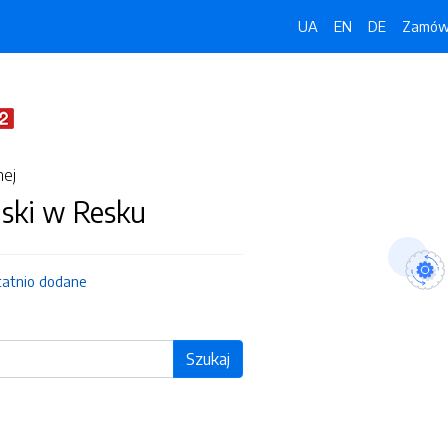
UA
EN
DE
Zamówi
nej
jski w Resku
tatnio dodane
Szukaj