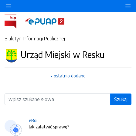
O
Biuletyn Informacji Publicznej
Urząd Miejski w Resku
ostatnio dodane
Wyszukiwarka
Szukaj
eBoi
Jak załatwić sprawę?