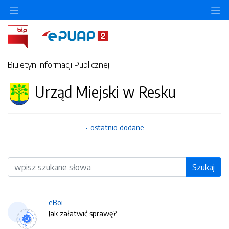
O
Biuletyn Informacji Publicznej
Urząd Miejski w Resku
ostatnio dodane
Wyszukiwarka
Szukaj
eBoi
Jak załatwić sprawę?