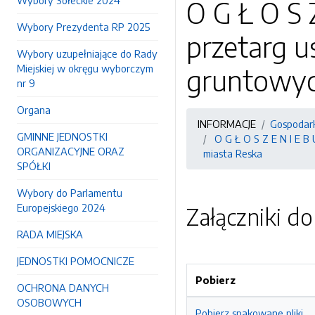
Wybory Sołeckie 2024
O G Ł O S 
Wybory Prezydenta RP 2025
przetarg u
Wybory uzupełniające do Rady
Miejskiej w okręgu wyborczym
gruntowyc
nr 9
Organa
INFORMACJE
Gospodark
GMINNE JEDNOSTKI
O G Ł O S Z E N I E B 
ORGANIZACYJNE ORAZ
miasta Reska
SPÓŁKI
Wybory do Parlamentu
Europejskiego 2024
Załączniki d
RADA MIEJSKA
JEDNOSTKI POMOCNICZE
Pobierz
OCHRONA DANYCH
OSOBOWYCH
Pobierz spakowane pliki