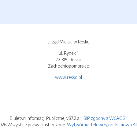
Urząd Miejski w Resku
ul. Rynek 1
72-315, Resko
Zachodniopomorskie
www.resko.pl
Biuletyn Informacji Publicznej v87.2.a.1.
BIP zgodny z WCAG 2.1
026 Wszystkie prawa zastrzeżone.
Wytwórnia Telewizyjno-Filmowa Alfa