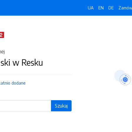
UA
EN
DE
Zamówi
nej
jski w Resku
tatnio dodane
Szukaj