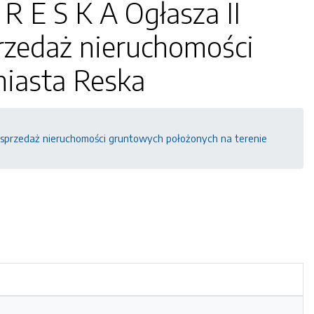
 R E S K A Ogłasza II
przedaż nieruchomości
miasta Reska
na sprzedaż nieruchomości gruntowych położonych na terenie