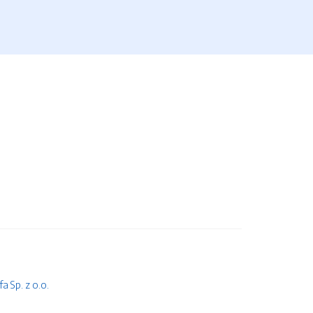
 Sp. z o.o.