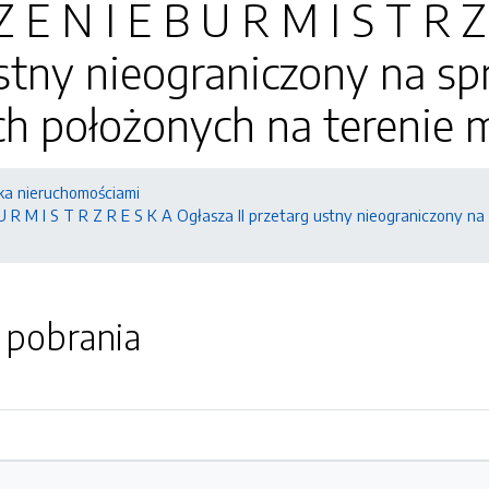
Z E N I E B U R M I S T R Z
stny nieograniczony na s
h położonych na terenie 
a nieruchomościami
U R M I S T R Z R E S K A Ogłasza II przetarg ustny nieograniczony 
o pobrania