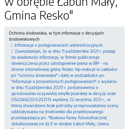
w obrębie Łabuń Mały,
Gmina Resko"
Ochrona środowiska, w tym informacje o decyzjach
środowiskowych
Informacje o postępowaniach administracyjnych
Zawiadamiam, że w dniu 11 października 2021 r. podaję
do wiadomości informację, w formie publicznego
obwieszczenia przez udostępnienie pisma w BIP - na
stronie internetowej gminy Resko: bip.resko.pl w zakładce
pn: "ochrona środowiska" i dalej w podzakładce pn:
"informacje o prowadzonych postępowaniach" o wydaniu
w dniu 11 października 20211 r. postanowienia o
sprostowaniu oczywistej omyłki pisarskiej w decyzji znak:
OŚiGW.6220.9.2021.13 wydanej 22 września 2021 r., w
której stwierdzono brak potrzeby przeprowadzenia oceny
oddziaływania na środowisko dla projektowanego
przedsięwzięcia pn.: "Budowa farmy fotowoltaicznej
zlokalizowanej na dz.9 w obrębie Łabuń Mały, Gmina