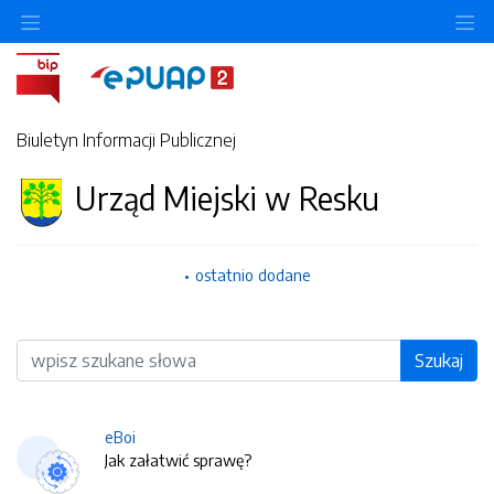
O
Biuletyn Informacji Publicznej
Urząd Miejski w Resku
ostatnio dodane
Wyszukiwarka
Szukaj
eBoi
Jak załatwić sprawę?