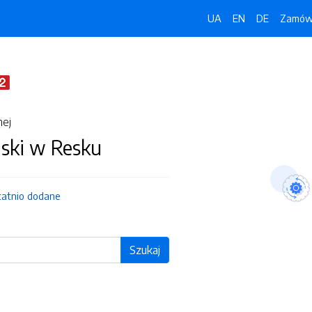
UA
EN
DE
Zamówi
nej
jski w Resku
tatnio dodane
Szukaj