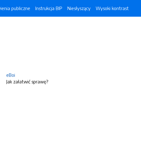
enia publiczne
Instrukcja BIP
Niesłyszący
Wysoki kontrast
eBoi
Jak załatwić sprawę?