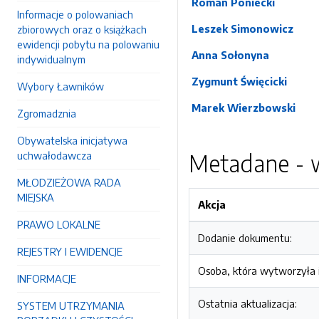
Roman Poniecki
Informacje o polowaniach
Leszek Simonowicz
zbiorowych oraz o książkach
ewidencji pobytu na polowaniu
Anna Sołonyna
indywidualnym
Zygmunt Święcicki
Wybory Ławników
Marek Wierzbowski
Zgromadznia
Obywatelska inicjatywa
uchwałodawcza
Metadane - w
MŁODZIEŻOWA RADA
MIEJSKA
Akcja
PRAWO LOKALNE
Dodanie dokumentu:
REJESTRY I EWIDENCJE
Osoba, która wytworzyła i
INFORMACJE
Ostatnia aktualizacja:
SYSTEM UTRZYMANIA