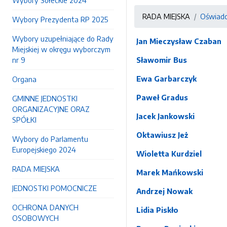
Wybory Sołeckie 2024
RADA MIEJSKA
Oświadc
Wybory Prezydenta RP 2025
Wybory uzupełniające do Rady
Jan Mieczysław Czaban
Miejskiej w okręgu wyborczym
nr 9
Sławomir Bus
Ewa Garbarczyk
Organa
Paweł Gradus
GMINNE JEDNOSTKI
ORGANIZACYJNE ORAZ
Jacek Jankowski
SPÓŁKI
Oktawiusz Jeż
Wybory do Parlamentu
Europejskiego 2024
Wioletta Kurdziel
RADA MIEJSKA
Marek Mańkowski
JEDNOSTKI POMOCNICZE
Andrzej Nowak
OCHRONA DANYCH
Lidia Piskło
OSOBOWYCH