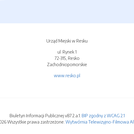
Urząd Miejski w Resku
ul. Rynek 1
72-315, Resko
Zachodniopomorskie
www.resko.pl
Biuletyn Informacji Publicznej v87.2.a.1.
BIP zgodny z WCAG 2.1
026 Wszystkie prawa zastrzeżone.
Wytwórnia Telewizyjno-Filmowa Alfa