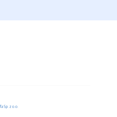
 Sp. z o.o.