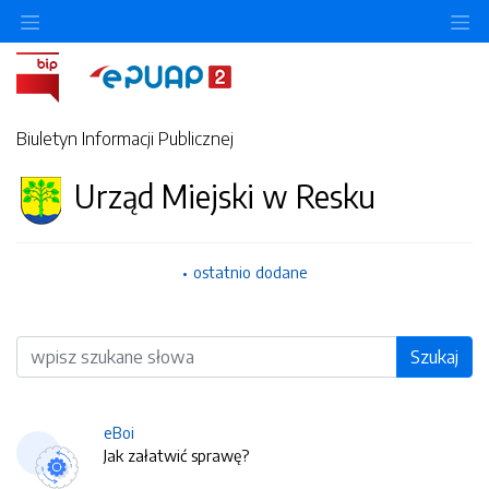
O
Biuletyn Informacji Publicznej
Urząd Miejski w Resku
ostatnio dodane
Wyszukiwarka
Szukaj
eBoi
Jak załatwić sprawę?