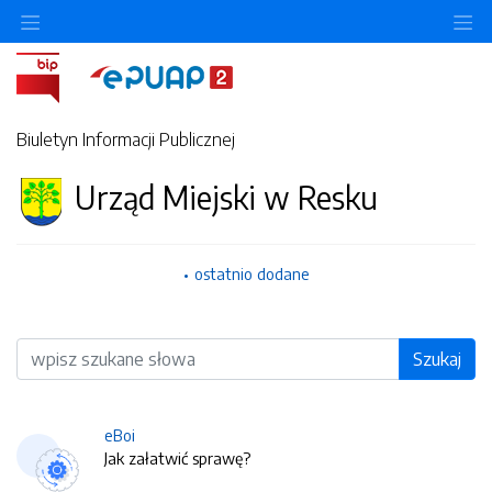
O
Biuletyn Informacji Publicznej
Urząd Miejski w Resku
ostatnio dodane
Wyszukiwarka
Szukaj
eBoi
Jak załatwić sprawę?