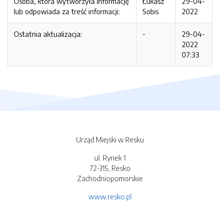
Osoba, która wytworzyła informację
Łukasz
29-04-
lub odpowiada za treść informacji:
Sobis
2022
Ostatnia aktualizacja:
-
29-04-
2022
07:33
Urząd Miejski w Resku
ul. Rynek 1
72-315, Resko
Zachodniopomorskie
www.resko.pl