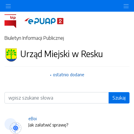
O
Biuletyn Informacji Publicznej
Urząd Miejski w Resku
ostatnio dodane
Wyszukiwarka
Szukaj
eBoi
Jak załatwić sprawę?