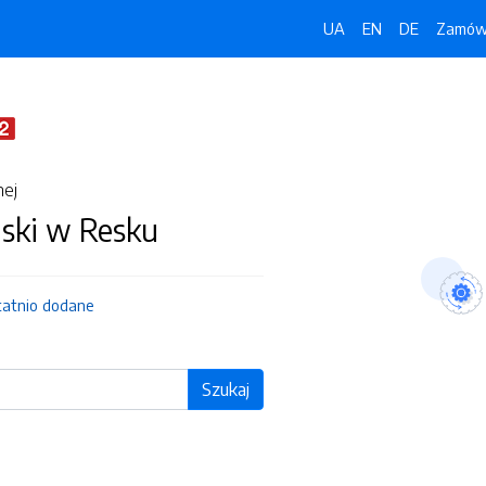
UA
EN
DE
Zamówi
nej
jski w Resku
tatnio dodane
Szukaj