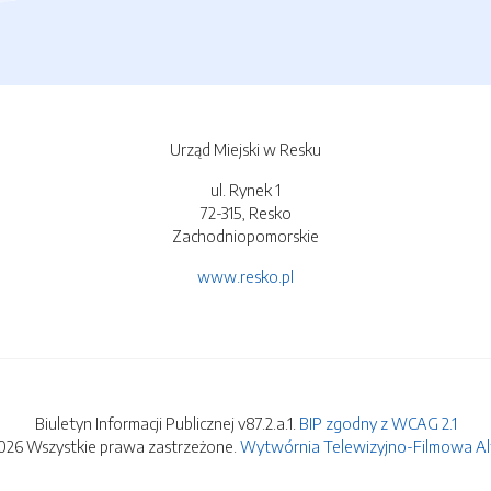
Urząd Miejski w Resku
ul. Rynek 1
72-315, Resko
Zachodniopomorskie
www.resko.pl
Biuletyn Informacji Publicznej v87.2.a.1.
BIP zgodny z WCAG 2.1
026 Wszystkie prawa zastrzeżone.
Wytwórnia Telewizyjno-Filmowa Alfa