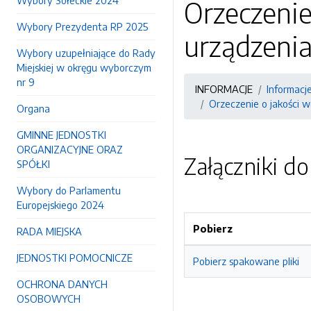
Wybory Sołeckie 2024
Orzeczenie
Wybory Prezydenta RP 2025
urządzeni
Wybory uzupełniające do Rady
Miejskiej w okręgu wyborczym
nr 9
INFORMACJE
Informacj
Orzeczenie o jakości 
Organa
GMINNE JEDNOSTKI
ORGANIZACYJNE ORAZ
Załączniki d
SPÓŁKI
Wybory do Parlamentu
Europejskiego 2024
Pobierz
RADA MIEJSKA
JEDNOSTKI POMOCNICZE
Pobierz spakowane pliki
OCHRONA DANYCH
OSOBOWYCH