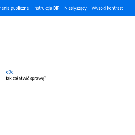
enia publiczne
Instrukcja BIP
Niesłyszący
Wysoki kontrast
eBoi
Jak załatwić sprawę?