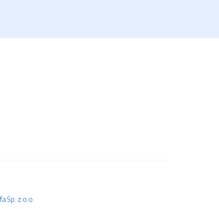
 Sp. z o.o.