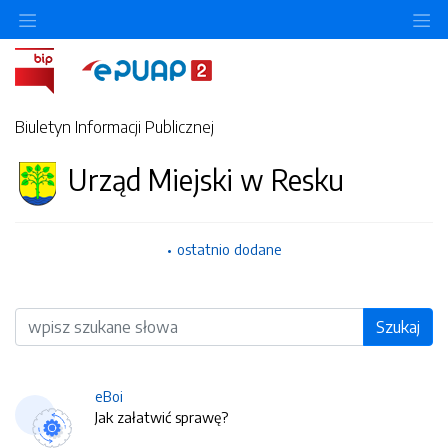
O
Biuletyn Informacji Publicznej
Urząd Miejski w Resku
ostatnio dodane
Wyszukiwarka
Szukaj
eBoi
Jak załatwić sprawę?