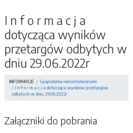
I n f o r m a c j a
dotycząca wyników
przetargów odbytych w
dniu 29.06.2022r
INFORMACJE
Gospodarka nieruchomościami
I n f o r m a c j a dotycząca wyników przetargów
odbytych w dniu 29.06.2022r
Załączniki do pobrania