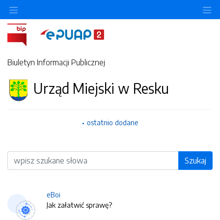
O
Biuletyn Informacji Publicznej
Urząd Miejski w Resku
ostatnio dodane
Wyszukiwarka
Szukaj
eBoi
Jak załatwić sprawę?