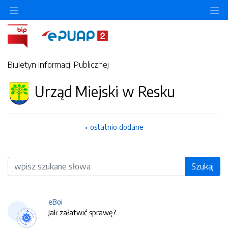
O
Biuletyn Informacji Publicznej
Urząd Miejski w Resku
ostatnio dodane
Wyszukiwarka
Szukaj
eBoi
Jak załatwić sprawę?