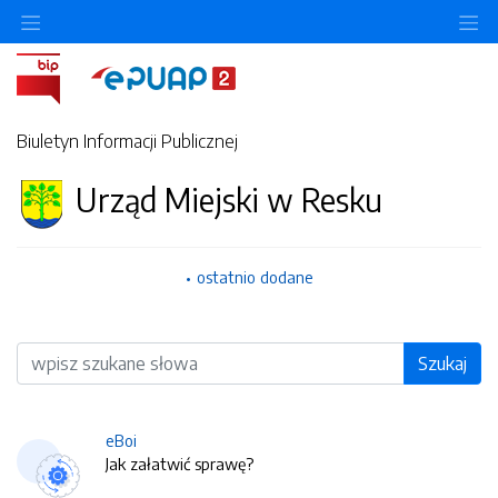
O
Biuletyn Informacji Publicznej
Urząd Miejski w Resku
ostatnio dodane
Wyszukiwarka
Szukaj
eBoi
Jak załatwić sprawę?