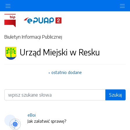
O
Biuletyn Informacji Publicznej
Urząd Miejski w Resku
ostatnio dodane
Wyszukiwarka
Szukaj
eBoi
Jak załatwić sprawę?