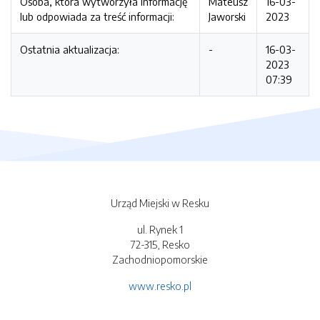
Osoba, która wytworzyła informację
Mateusz
16-03-
lub odpowiada za treść informacji:
Jaworski
2023
Ostatnia aktualizacja:
-
16-03-
2023
07:39
Urząd Miejski w Resku
ul. Rynek 1
72-315, Resko
Zachodniopomorskie
www.resko.pl