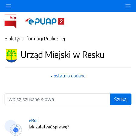
O
Biuletyn Informacji Publicznej
Urząd Miejski w Resku
ostatnio dodane
Wyszukiwarka
Szukaj
eBoi
Jak załatwić sprawę?