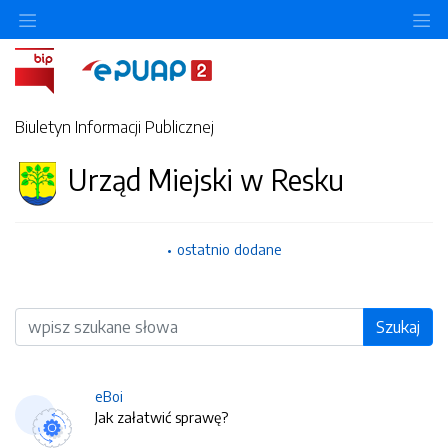
O
Biuletyn Informacji Publicznej
Urząd Miejski w Resku
ostatnio dodane
Wyszukiwarka
Szukaj
eBoi
Jak załatwić sprawę?