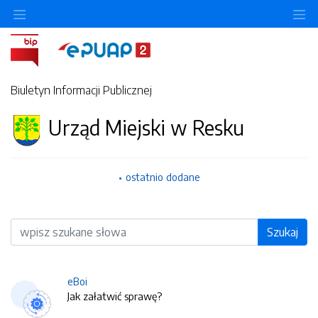
O
Biuletyn Informacji Publicznej
Urząd Miejski w Resku
ostatnio dodane
Wyszukiwarka
Szukaj
eBoi
Jak załatwić sprawę?