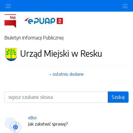
O
Biuletyn Informacji Publicznej
Urząd Miejski w Resku
ostatnio dodane
Wyszukiwarka
Szukaj
eBoi
Jak załatwić sprawę?