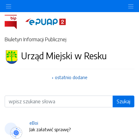
O
Biuletyn Informacji Publicznej
Urząd Miejski w Resku
ostatnio dodane
Wyszukiwarka
Szukaj
eBoi
Jak załatwić sprawę?