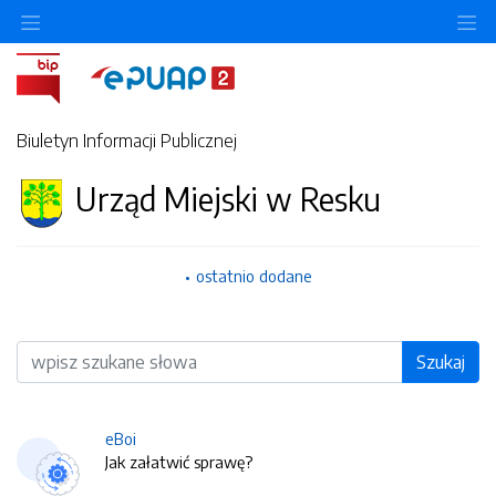
O
Biuletyn Informacji Publicznej
Urząd Miejski w Resku
ostatnio dodane
Wyszukiwarka
Szukaj
eBoi
Jak załatwić sprawę?