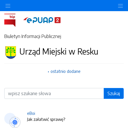
O
Biuletyn Informacji Publicznej
Urząd Miejski w Resku
ostatnio dodane
Wyszukiwarka
Szukaj
eBoi
Jak załatwić sprawę?