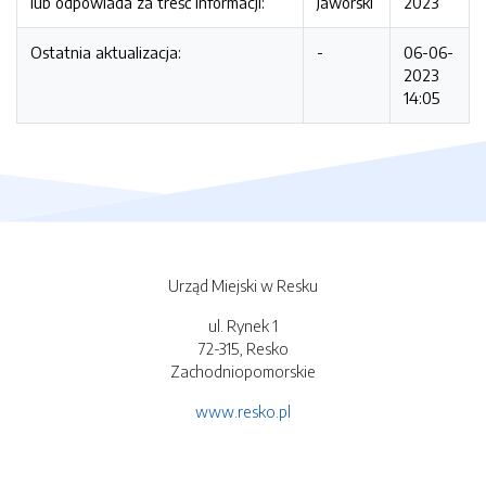
lub odpowiada za treść informacji:
Jaworski
2023
Ostatnia aktualizacja:
-
06-06-
2023
14:05
Urząd Miejski w Resku
ul. Rynek 1
72-315, Resko
Zachodniopomorskie
www.resko.pl