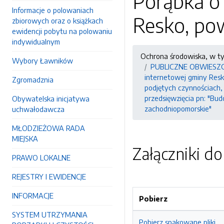
Porąbka o
Informacje o polowaniach
Resko, pow
zbiorowych oraz o książkach
ewidencji pobytu na polowaniu
indywidualnym
Ochrona środowiska, w t
Wybory Ławników
PUBLICZNE OBWIESZCZEN
internetowej gminy Resko
Zgromadznia
podjętych czynnościach
przedsięwzięcia pn: "Bu
Obywatelska inicjatywa
zachodniopomorskie"
uchwałodawcza
MŁODZIEŻOWA RADA
MIEJSKA
Załączniki d
PRAWO LOKALNE
REJESTRY I EWIDENCJE
INFORMACJE
Pobierz
SYSTEM UTRZYMANIA
Pobierz spakowane pliki