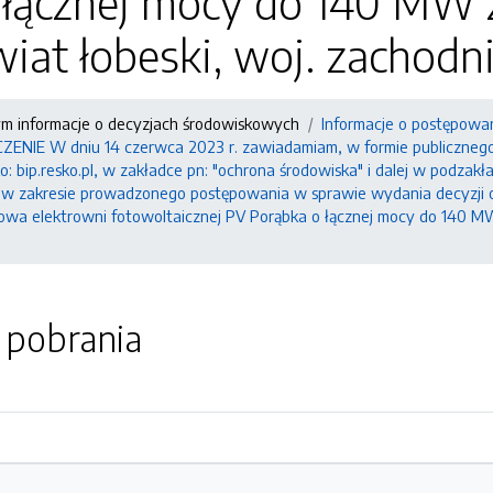
 łącznej mocy do 140 MW 
iat łobeski, woj. zachod
ym informacje o decyzjach środowiskowych
Informacje o postępowa
IE W dniu 14 czerwca 2023 r. zawiadamiam, w formie publicznego o
: bip.resko.pl, w zakładce pn: "ochrona środowiska" i dalej w podzak
, w zakresie prowadzonego postępowania w sprawie wydania decyzji 
dowa elektrowni fotowoltaicznej PV Porąbka o łącznej mocy do 140 MW
o pobrania