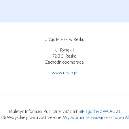
Urząd Miejski w Resku
ul. Rynek 1
72-315, Resko
Zachodniopomorskie
www.resko.pl
Biuletyn Informacji Publicznej v87.2.a.1.
BIP zgodny z WCAG 2.1
026 Wszystkie prawa zastrzeżone.
Wytwórnia Telewizyjno-Filmowa Alfa