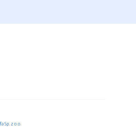
 Sp. z o.o.