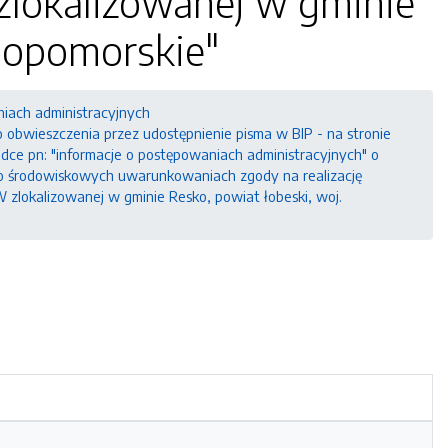
zlokalizowanej w gminie
niopomorskie"
niach administracyjnych
bwieszczenia przez udostępnienie pisma w BIP - na stronie
ładce pn: "informacje o postępowaniach administracyjnych" o
o środowiskowych uwarunkowaniach zgody na realizację
 zlokalizowanej w gminie Resko, powiat łobeski, woj.