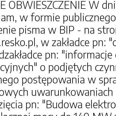
 OBWIESZCZENIE W dniu 
am, w formie publicznego
nie pisma w BIP - na str
.resko.pl, w zakładce pn: 
dzakładce pn: "informacj
cyjnych" o podjętych czyn
ego postępowania w spra
owych uwarunkowaniach zg
ięcia pn: "Budowa elektr