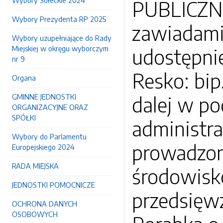
Wybory Sołeckie 2024
PUBLICZNE
Wybory Prezydenta RP 2025
zawiadami
Wybory uzupełniające do Rady
Miejskiej w okręgu wyborczym
udostępnie
nr 9
Resko: bip
Organa
GMINNE JEDNOSTKI
dalej w po
ORGANIZACYJNE ORAZ
SPÓŁKI
administra
Wybory do Parlamentu
prowadzon
Europejskiego 2024
RADA MIEJSKA
środowisk
JEDNOSTKI POMOCNICZE
przedsięwz
OCHRONA DANYCH
OSOBOWYCH