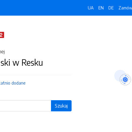
UA
EN
DE
Zamówi
nej
jski w Resku
tatnio dodane
Szukaj