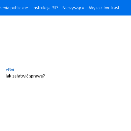
enia publiczne
Instrukcja BIP
Niesłyszący
Wysoki kontrast
eBoi
Jak załatwić sprawę?