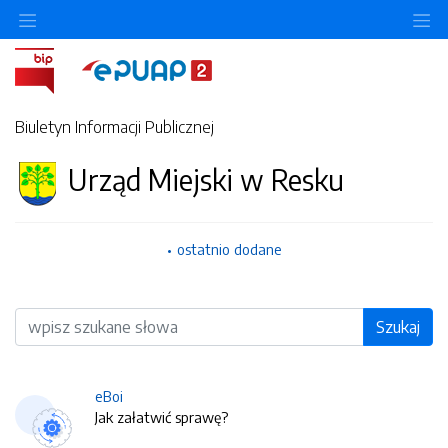
O
Biuletyn Informacji Publicznej
Urząd Miejski w Resku
ostatnio dodane
Wyszukiwarka
Szukaj
eBoi
Jak załatwić sprawę?