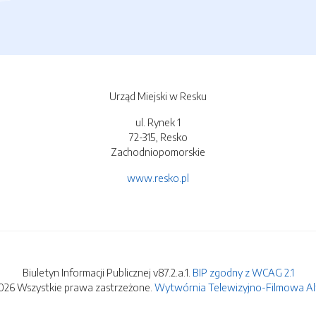
Urząd Miejski w Resku
ul. Rynek 1
72-315, Resko
Zachodniopomorskie
www.resko.pl
Biuletyn Informacji Publicznej v87.2.a.1.
BIP zgodny z WCAG 2.1
026 Wszystkie prawa zastrzeżone.
Wytwórnia Telewizyjno-Filmowa Alfa