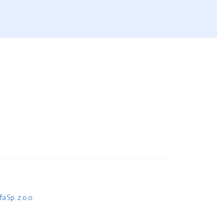
 Sp. z o.o.