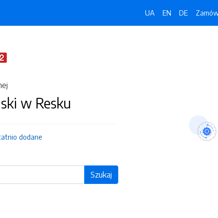
UA
EN
DE
Zamówi
nej
jski w Resku
tatnio dodane
Szukaj