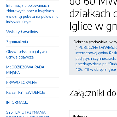
do 60 MW w
Informacje o polowaniach
działkach 
zbiorowych oraz o książkach
ewidencji pobytu na polowaniu
Iglice w g
indywidualnym
Wybory Ławników
Zgromadznia
Ochrona środowiska, w t
PUBLICZNE OBWIESZCZEN
Obywatelska inicjatywa
internetowej gminy Resko
uchwałodawcza
podjętych czynnościach
przedsięwzięcia pn: "Bu
MŁODZIEŻOWA RADA
406, 411 w obrębie Iglic
MIEJSKA
PRAWO LOKALNE
Załączniki d
REJESTRY I EWIDENCJE
INFORMACJE
SYSTEM UTRZYMANIA
Pobierz