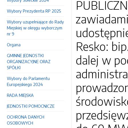
Wybory Sołeckie 2024
PUBLICZNE
Wybory Prezydenta RP 2025
zawiadami
Wybory uzupełniające do Rady
Miejskiej w okręgu wyborczym
udostępnie
nr 9
Resko: bip
Organa
GMINNE JEDNOSTKI
dalej w po
ORGANIZACYJNE ORAZ
SPÓŁKI
administra
Wybory do Parlamentu
prowadzon
Europejskiego 2024
RADA MIEJSKA
środowisk
JEDNOSTKI POMOCNICZE
przedsięw
OCHRONA DANYCH
OSOBOWYCH