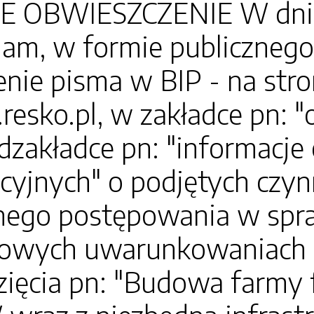
 OBWIESZCZENIE W dniu 6
am, w formie publicznego
nie pisma w BIP - na str
.resko.pl, w zakładce pn: 
dzakładce pn: "informacj
cyjnych" o podjętych czyn
ego postępowania w spra
owych uwarunkowaniach zg
zięcia pn: "Budowa farmy 