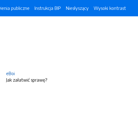
enia publiczne
Instrukcja BIP
Niesłyszący
Wysoki kontrast
eBoi
Jak załatwić sprawę?