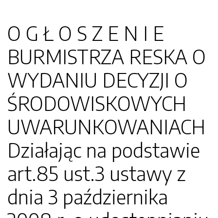
O G Ł O S Z E N I E
BURMISTRZA RESKA O
WYDANIU DECYZJI O
ŚRODOWISKOWYCH
UWARUNKOWANIACH
Działając na podstawie
art.85 ust.3 ustawy z
dnia 3 października