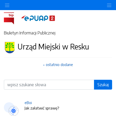
O
Biuletyn Informacji Publicznej
Urząd Miejski w Resku
ostatnio dodane
Wyszukiwarka
Szukaj
eBoi
Jak załatwić sprawę?