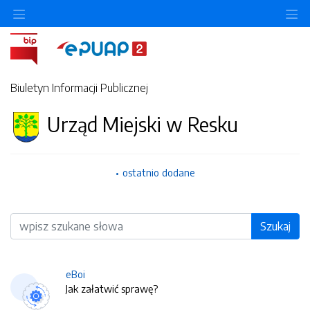
O
Biuletyn Informacji Publicznej
Urząd Miejski w Resku
ostatnio dodane
Wyszukiwarka
Szukaj
eBoi
Jak załatwić sprawę?