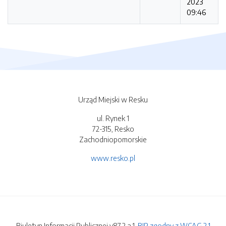
2023
09:46
Urząd Miejski w Resku
ul. Rynek 1
72-315, Resko
Zachodniopomorskie
www.resko.pl
Biuletyn Informacji Publicznej v87.2.a.1.
BIP zgodny z WCAG 2.1