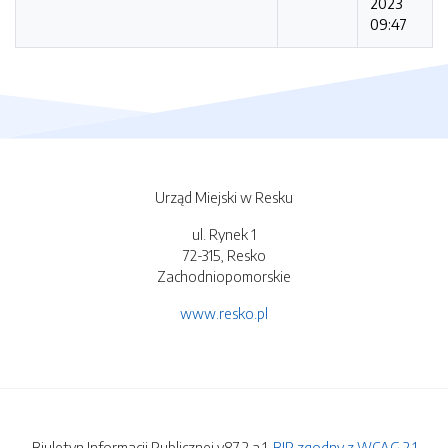
2023
09:47
Urząd Miejski w Resku
ul. Rynek 1
72-315, Resko
Zachodniopomorskie
www.resko.pl
Biuletyn Informacji Publicznej v87.2.a.1.
BIP zgodny z WCAG 2.1