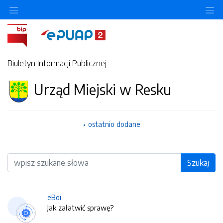
O
Biuletyn Informacji Publicznej
Urząd Miejski w Resku
ostatnio dodane
Wyszukiwarka
Szukaj
eBoi
Jak załatwić sprawę?