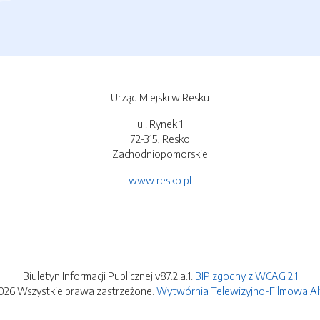
Urząd Miejski w Resku
ul. Rynek 1
72-315, Resko
Zachodniopomorskie
www.resko.pl
Biuletyn Informacji Publicznej v87.2.a.1.
BIP zgodny z WCAG 2.1
026 Wszystkie prawa zastrzeżone.
Wytwórnia Telewizyjno-Filmowa Alfa