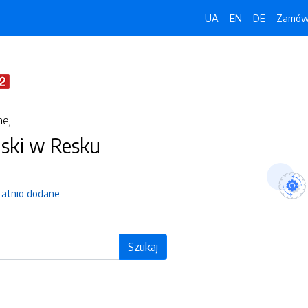
UA
EN
DE
Zamówi
nej
jski w Resku
tatnio dodane
Szukaj