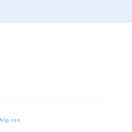
 Sp. z o.o.