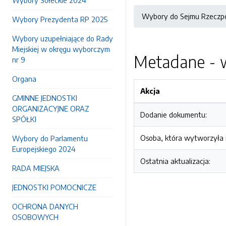
Wybory Sołeckie 2024
Wybory do Sejmu Rzeczposp
Wybory Prezydenta RP 2025
Wybory uzupełniające do Rady
Miejskiej w okręgu wyborczym
Metadane - w
nr 9
Organa
Akcja
GMINNE JEDNOSTKI
ORGANIZACYJNE ORAZ
Dodanie dokumentu:
SPÓŁKI
Osoba, która wytworzyła i
Wybory do Parlamentu
Europejskiego 2024
Ostatnia aktualizacja:
RADA MIEJSKA
JEDNOSTKI POMOCNICZE
OCHRONA DANYCH
OSOBOWYCH