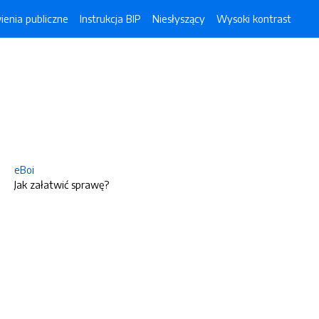
enia publiczne
Instrukcja BIP
Niesłyszący
Wysoki kontrast
eBoi
Jak załatwić sprawę?