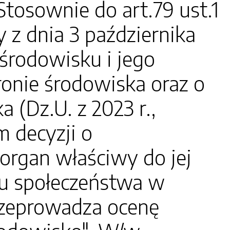
sownie do art.79 ust.1
y z dnia 3 października
 środowisku i jego
ronie środowiska oraz o
 (Dz.U. z 2023 r.,
m decyzji o
rgan właściwy do jej
u społeczeństwa w
rzeprowadza ocenę