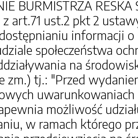
E BURMISTRZA RESKA Sto
z art.71 ust.2 pkt 2 ustaw
dostępnianiu informacji o
udziale społeczeństwa och
działywania na środowiska
e zm.) tj.: "Przed wydanie
owych uwarunkowaniach o
apewnia możliwość udział
niu, w ramach którego p