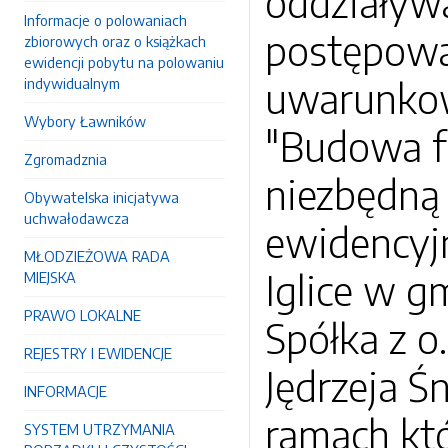
oddziaływ
Informacje o polowaniach
postępowa
zbiorowych oraz o książkach
ewidencji pobytu na polowaniu
uwarunkowa
indywidualnym
Wybory Ławników
"Budowa f
Zgromadznia
niezbędną 
Obywatelska inicjatywa
uchwałodawcza
ewidencyjny
MŁODZIEŻOWA RADA
Iglice w g
MIEJSKA
PRAWO LOKALNE
Spółka z o
REJESTRY I EWIDENCJE
Jędrzeja Ś
INFORMACJE
ramach kt
SYSTEM UTRZYMANIA