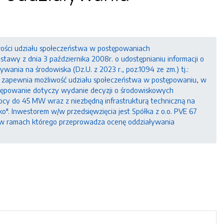
ości udziału społeczeństwa w postępowaniach
awy z dnia 3 października 2008r. o udostępnianiu informacji o
wania na środowiska (Dz.U. z 2023 r., poz.1094 ze zm.) tj.:
 zapewnia możliwość udziału społeczeństwa w postępowaniu, w
tępowanie dotyczy wydanie decyzji o środowiskowych
ocy do 45 MW wraz z niezbędną infrastrukturą techniczną na
esko". Inwestorem w/w przedsięwzięcia jest Spółka z o.o. PVE 67
u, w ramach którego przeprowadza ocenę oddziaływania