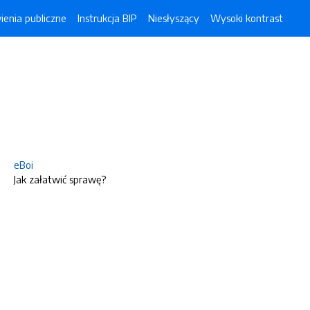
enia publiczne
Instrukcja BIP
Niesłyszący
Wysoki kontrast
eBoi
Jak załatwić sprawę?