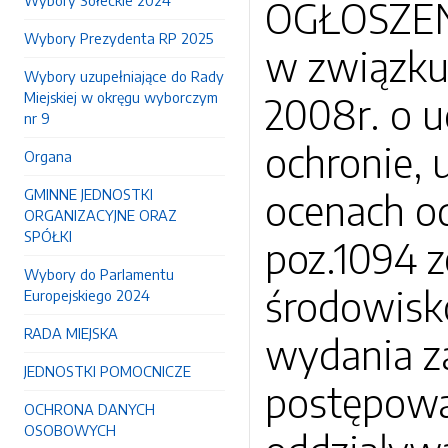
Wybory Sołeckie 2024
OGŁOSZENI
Wybory Prezydenta RP 2025
w związku 
Wybory uzupełniające do Rady
Miejskiej w okręgu wyborczym
2008r. o u
nr 9
ochronie, 
Organa
GMINNE JEDNOSTKI
ocenach od
ORGANIZACYJNE ORAZ
SPÓŁKI
poz.1094 z
Wybory do Parlamentu
środowisk
Europejskiego 2024
RADA MIEJSKA
wydania z
JEDNOSTKI POMOCNICZE
postępowa
OCHRONA DANYCH
OSOBOWYCH