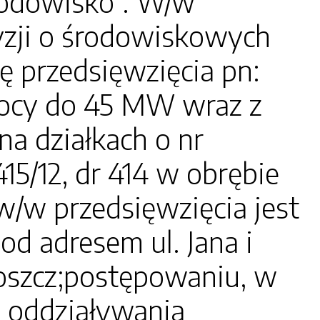
rodowisko". W/w
zji o środowiskowych
ę przedsięwzięcia pn:
mocy do 45 MW wraz z
na działkach o nr
415/12, dr 414 w obrębie
w/w przedsięwzięcia jest
od adresem ul. Jana i
goszcz;postępowaniu, w
 oddziaływania