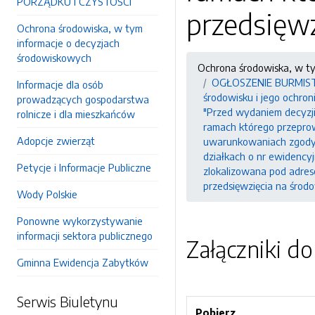
PORZĄDKU I CZYSTOŚCI
przedsięwz
Ochrona środowiska, w tym
informacje o decyzjach
środowiskowych
Ochrona środowiska, w t
OGŁOSZENIE BURMISTRZA
Informacje dla osób
środowisku i jego ochron
prowadzących gospodarstwa
"Przed wydaniem decyzj
rolnicze i dla mieszkańców
ramach którego przepro
Adopcje zwierząt
uwarunkowaniach zgody n
działkach o nr ewidencyjn
Petycje i Informacje Publiczne
zlokalizowana pod adres
przedsięwzięcia na środ
Wody Polskie
Ponowne wykorzystywanie
informacji sektora publicznego
Załączniki d
Gminna Ewidencja Zabytków
Serwis Biuletynu
Pobierz