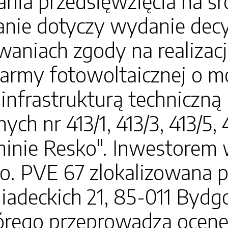
ania przedsięwzięcia na ś
nie dotyczy wydanie decy
niach zgody na realizacj
army fotowoltaicznej o 
infrastrukturą techniczną 
ch nr 413/1, 413/3, 413/5, 
minie Resko". Inwestorem 
.o. PVE 67 zlokalizowana p
niadeckich 21, 85-011 Byd
órego przeprowadza ocenę