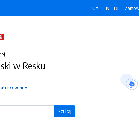
UA
EN
DE
Zamówi
nej
jski w Resku
tatnio dodane
Szukaj