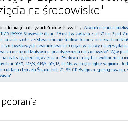
ięcia na środowisko"
ym informacje o decyzjach środowiskowych
Zawiadomienia o możliw
 RESKA Stosownie do art.79 ust.1 w związku z art.71 ust.2 pkt 2 ust
ie, udziale społeczeństwa ochronie środowiska oraz o ocenach oddziały
i o środowiskowych uwarunkowaniach organ właściwy do jej wydania
wadza ocenę oddziaływania przedsięwzięcia na środowisko". W/w pos
a realizację przedsięwzięcia pn: "Budowa farmy fotowoltaicznej o m
ych nr 413/1, 413/3, 413/5, 415/12, dr 414 w obrębie Iglice w gminie R
em ul. Jana i Jędrzeja Śniadeckich 21, 85-011 Bydgoszcz;postępowani
owisko"
o pobrania