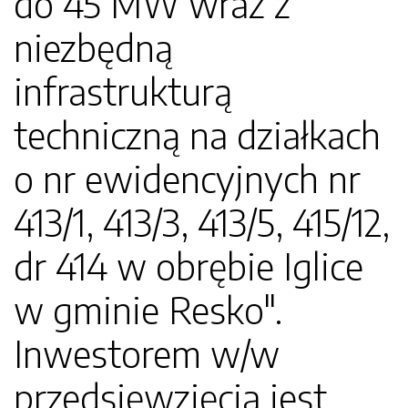
do 45 MW wraz z
niezbędną
infrastrukturą
techniczną na działkach
o nr ewidencyjnych nr
413/1, 413/3, 413/5, 415/12,
dr 414 w obrębie Iglice
w gminie Resko".
Inwestorem w/w
przedsięwzięcia jest