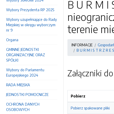
Wybory Sołeckie 2024
B U R M I 
Wybory Prezydenta RP 2025
nieogranic
Wybory uzupełniające do Rady
Miejskiej w okręgu wyborczym
terenie mi
nr 9
Organa
INFORMACJE
Gospodark
GMINNE JEDNOSTKI
B U R M I S T R Z R E 
ORGANIZACYJNE ORAZ
SPÓŁKI
Wybory do Parlamentu
Załączniki d
Europejskiego 2024
RADA MIEJSKA
JEDNOSTKI POMOCNICZE
Pobierz
OCHRONA DANYCH
Pobierz spakowane pliki
OSOBOWYCH