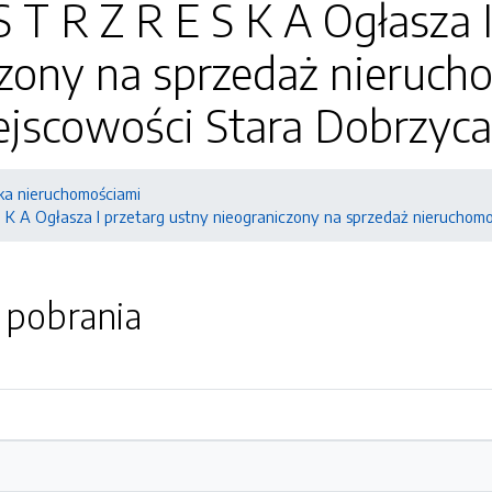
S T R Z R E S K A Ogłasza 
zony na sprzedaż nieruch
ejscowości Stara Dobrzyc
a nieruchomościami
S K A Ogłasza I przetarg ustny nieograniczony na sprzedaż nieruchomo
o pobrania