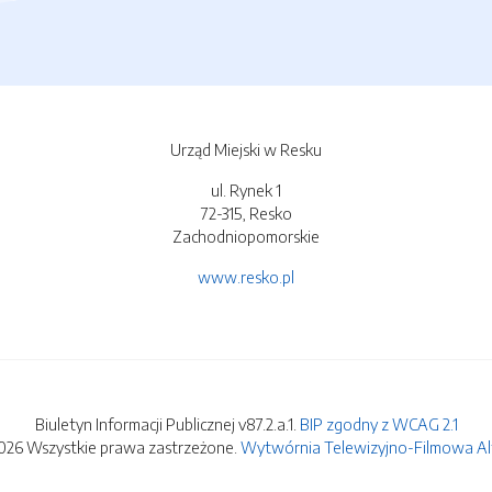
Urząd Miejski w Resku
ul. Rynek 1
72-315, Resko
Zachodniopomorskie
www.resko.pl
Biuletyn Informacji Publicznej v87.2.a.1.
BIP zgodny z WCAG 2.1
026 Wszystkie prawa zastrzeżone.
Wytwórnia Telewizyjno-Filmowa Alfa