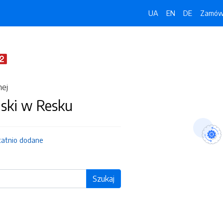
UA
EN
DE
Zamówi
nej
jski w Resku
tatnio dodane
Szukaj