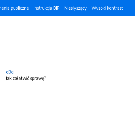
enia publiczne
Instrukcja BIP
Niesłyszący
Wysoki kontrast
eBoi
Jak załatwić sprawę?