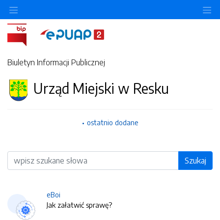
O
Biuletyn Informacji Publicznej
Urząd Miejski w Resku
ostatnio dodane
Wyszukiwarka
Szukaj
eBoi
Jak załatwić sprawę?