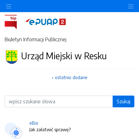
O
Biuletyn Informacji Publicznej
Urząd Miejski w Resku
ostatnio dodane
Wyszukiwarka
Szukaj
eBoi
Jak załatwić sprawę?