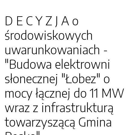
D E C Y Z J A o
środowiskowych
uwarunkowaniach -
"Budowa elektrowni
słonecznej "Łobez" o
mocy łącznej do 11 MW
wraz z infrastrukturą
towarzyszącą Gmina