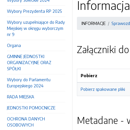
Wybory Sołeckie 2024
Informacja
Wybory Prezydenta RP 2025
Wybory uzupełniające do Rady
INFORMACJE
Sprawozd
Miejskiej w okręgu wyborczym
nr 9
Organa
Załączniki d
GMINNE JEDNOSTKI
ORGANIZACYJNE ORAZ
SPÓŁKI
Pobierz
Wybory do Parlamentu
Europejskiego 2024
Pobierz spakowane pliki
RADA MIEJSKA
JEDNOSTKI POMOCNICZE
Metadane - w
OCHRONA DANYCH
OSOBOWYCH