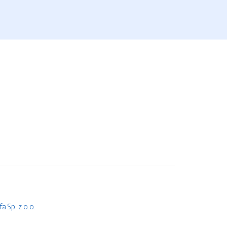
 Sp. z o.o.