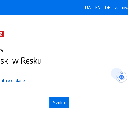
UA
EN
DE
Zamówi
nej
jski w Resku
tatnio dodane
Szukaj