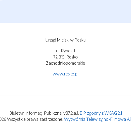
Urząd Miejski w Resku
ul. Rynek 1
72-315, Resko
Zachodniopomorskie
www.resko.pl
Biuletyn Informacji Publicznej v87.2.a.1.
BIP zgodny z WCAG 2.1
026 Wszystkie prawa zastrzeżone.
Wytwórnia Telewizyjno-Filmowa Alfa