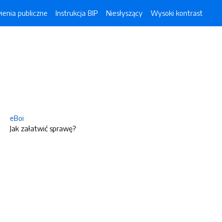
enia publiczne
Instrukcja BIP
Niesłyszący
Wysoki kontrast
eBoi
Jak załatwić sprawę?