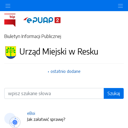
O
Biuletyn Informacji Publicznej
Urząd Miejski w Resku
ostatnio dodane
Wyszukiwarka
Szukaj
eBoi
Jak załatwić sprawę?