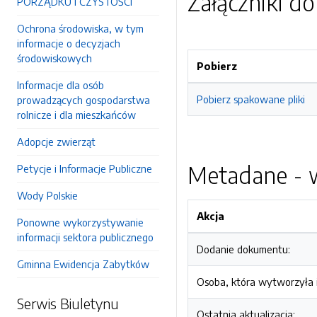
Załączniki d
PORZĄDKU I CZYSTOŚCI
Ochrona środowiska, w tym
informacje o decyzjach
środowiskowych
Pobierz
Informacje dla osób
Pobierz spakowane pliki
prowadzących gospodarstwa
rolnicze i dla mieszkańców
Adopcje zwierząt
Metadane - w
Petycje i Informacje Publiczne
Wody Polskie
Akcja
Ponowne wykorzystywanie
informacji sektora publicznego
Dodanie dokumentu:
Gminna Ewidencja Zabytków
Osoba, która wytworzyła i
Serwis Biuletynu
Ostatnia aktualizacja: