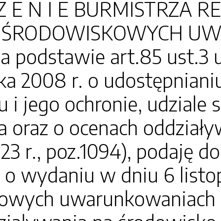
 Z E N I E BURMISTRZA 
 O ŚRODOWISKOWYCH 
na podstawie art.85 ust.3 
ka 2008 r. o udostępnianiu
 i jego ochronie, udziale
a oraz o ocenach oddziały
023 r., poz.1094), podaję 
 o wydaniu w dniu 6 listop
owych uwarunkowaniach 