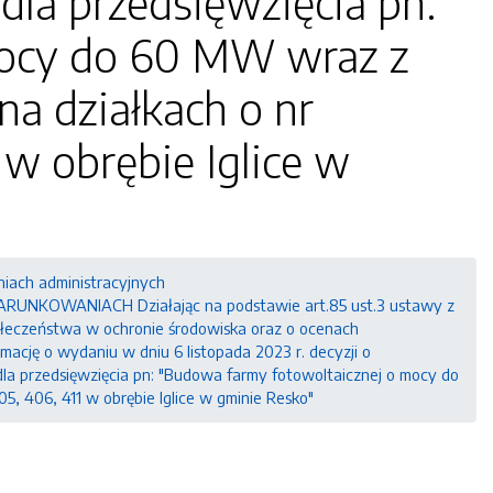
dla przedsięwzięcia pn:
mocy do 60 MW wraz z
na działkach o nr
 w obrębie Iglice w
niach administracyjnych
NKOWANIACH Działając na podstawie art.85 ust.3 ustawy z
społeczeństwa w ochronie środowiska oraz o ocenach
rmację o wydaniu w dniu 6 listopada 2023 r. decyzji o
 przedsięwzięcia pn: "Budowa farmy fotowoltaicznej o mocy do
5, 406, 411 w obrębie Iglice w gminie Resko"