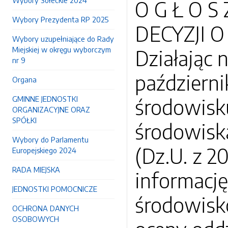
Wybory Sołeckie 2024
O G Ł O S
Wybory Prezydenta RP 2025
DECYZJI
Wybory uzupełniające do Rady
Miejskiej w okręgu wyborczym
Działając 
nr 9
październi
Organa
GMINNE JEDNOSTKI
środowisku
ORGANIZACYJNE ORAZ
SPÓŁKI
środowisk
Wybory do Parlamentu
(Dz.U. z 2
Europejskiego 2024
RADA MIEJSKA
informację
JEDNOSTKI POMOCNICZE
środowisk
OCHRONA DANYCH
OSOBOWYCH