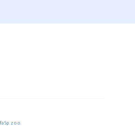
 Sp. z o.o.