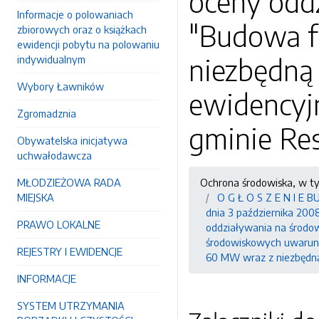
oceny oddz
Informacje o polowaniach
"Budowa f
zbiorowych oraz o książkach
ewidencji pobytu na polowaniu
niezbędną 
indywidualnym
Wybory Ławników
ewidencyjn
Zgromadznia
gminie Re
Obywatelska inicjatywa
uchwałodawcza
MŁODZIEŻOWA RADA
Ochrona środowiska, w t
MIEJSKA
O G Ł O S Z E N I E
dnia 3 października 2008
PRAWO LOKALNE
oddziaływania na środowi
środowiskowych uwarunk
REJESTRY I EWIDENCJE
60 MW wraz z niezbędną i
INFORMACJE
SYSTEM UTRZYMANIA