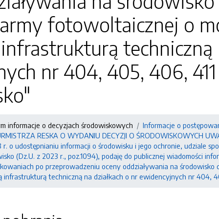
iaływania na środowisko 
army fotowoltaicznej o 
infrastrukturą techniczną 
ych nr 404, 405, 406, 411
sko"
ym informacje o decyzjach środowiskowych
Informacje o postępowa
 BURMISTRZA RESKA O WYDANIU DECYZJI O ŚRODOWISKOWYCH UWARU
 r. o udostępnianiu informacji o środowisku i jego ochronie, udziale 
sko (Dz.U. z 2023 r., poz.1094), podaję do publicznej wiadomości info
owaniach po przeprowadzeniu oceny oddziaływania na środowisko dla
nfrastrukturą techniczną na działkach o nr ewidencyjnych nr 404, 40