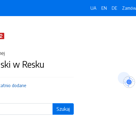
UA
EN
DE
Zamówi
nej
jski w Resku
tatnio dodane
Szukaj