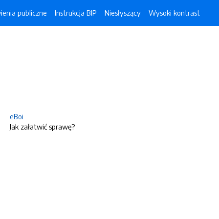
enia publiczne
Instrukcja BIP
Niesłyszący
Wysoki kontrast
eBoi
Jak załatwić sprawę?