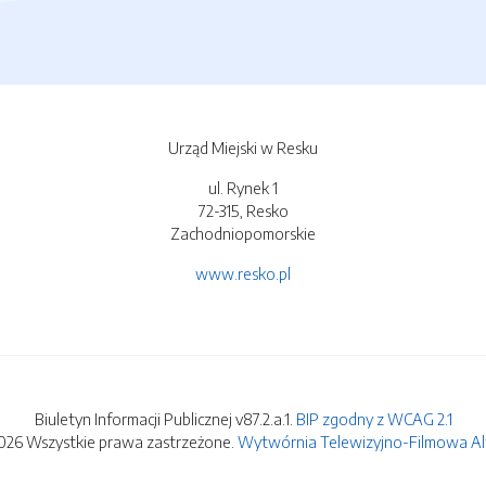
Urząd Miejski w Resku
ul. Rynek 1
72-315, Resko
Zachodniopomorskie
www.resko.pl
Biuletyn Informacji Publicznej v87.2.a.1.
BIP zgodny z WCAG 2.1
026 Wszystkie prawa zastrzeżone.
Wytwórnia Telewizyjno-Filmowa Alfa